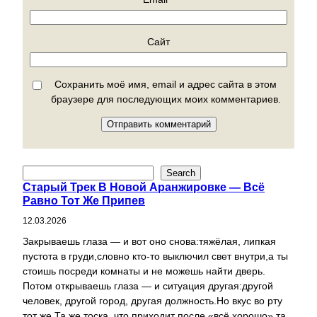
Сайт
Сохранить моё имя, email и адрес сайта в этом
браузере для последующих моих комментариев.
П
Search
Старый Трек В Новой Аранжировке — Всё
о
Равно Тот Же Припев
и
с
12.03.2026
к
Закрываешь глаза — и вот оно снова:тяжёлая, липкая
пустота в груди,словно кто-то выключил свет внутри,а ты
стоишь посреди комнаты и не можешь найти дверь.
Потом открываешь глаза — и ситуация другая:другой
человек, другой город, другая должность.Но вкус во рту
тот же.Та же тоска, что приходит после «всё хорошо»,та