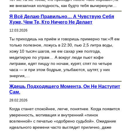
же внезапная холодность, как будто тебя вычеркнули…
Я Всё Делаю Правильно… А Чувствую Себя
Хуже, Чем Те, Кто Ничего Не Делает
12.03.2026
Ты приходишь на приём и говоришь примерно так:«Я ем
только полезное, ложусь в 22:30, пью 2,5 литра воды,
хожу 10 тысяч шагов, не ем сахар уже полгода,
медитирую по утрам… А вокруг люди пьют кофе
литрами, едят пиццу по ночам, курят, спят по четыре
часа — и при этом бодрые, улыбаются, шутят, у них
энергия,…
Ждешь Подходящего Момента, Он Не Наступит
Сам.
28.02.2026
Когда станет спокойнее, легче, понятнее. Когда появится
уверенность, мотивация и внутренний «пинок
вселенной» с печатью «одобрено судьбой». Ожидание
идеального времени часто выглядит прилично, даже